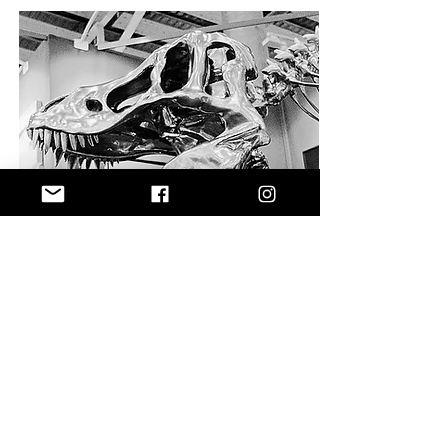
Art'up 2016
- Foire d'Art
Contemporain -