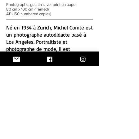
Photographs, gelatin silver print on paper
80 cm x 100 cm (framed)
AP (150 numbered copies)
Né en 1954 à Zurich, Michel Comte est
un photographe autodidacte basé à
Los Angeles. Portraitiste et
photographe de mode, il est
aujourd’hui l’un des plus recherchés
dans le monde et ses portraits de
stars sont considérés comme des
classiques du genre.
Il travaille la lumière et la composition
de ses photos à la manière d’un
peintre.
On dit de lui (comme de tant d’autres
!) qu’il révèle l’âme de ses modèles.
Mais Michel Comte ne travaille pas
avec tout le monde : il refuse de