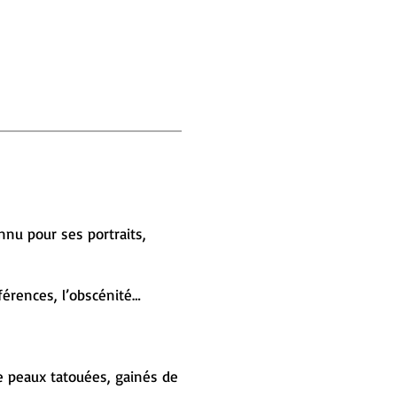
nnu pour ses portraits,
fférences, l’obscénité…
de peaux tatouées, gainés de