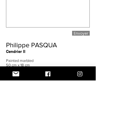
Envoyer
Philippe PASQUA
Cendrier II
Painted marbled
50 cm x 18 cm
Unique
Né en 1965 à Grasse, Philippe Pasqua est
un peintre autodidacte qui est
essentiellement connu pour ses portraits,
souvent monumentaux.
Attiré par la vulnérabilité des corps et des
visages, il peint et magnifie les handicaps,
les différences, l’obscénité…
Une expressivité puissante, une énergie