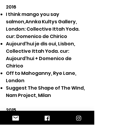
2016
I think mango you say
salmon,Annka Kultys Gallery,
London: Collective Ittah Yoda.
cur: Domenico de Chirico
Aujourd'hui je dis oui, Lisbon,
Collective Ittah Yoda. cur:
Aujourd'hui + Domenico de
Chirico
Off to Mahoganny, Rye Lane,
London
Suggest The Shape of The Wind,
Nam Project, Milan
2015
What is a bird? We simply don’t
know, Nicodim Gallery,