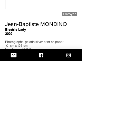
Envoyer
Jean-Baptiste MONDINO
Electric Lady
2002
Photographs, gelatin silver print on paper
101 cm x 126 cm
Numbered AP 2/2
Né en 1949 dans la banlieue
parisienne, Jean-Baptiste Mondino
est photographe de mode et
réalisateur de clips, de couvertures
d’albums et de publicités.
Contributeur incontournable de la
pop-culture (regardez bien, vous avez
forcément une image de Mondino
chez vous !), son visage est pourtant
quasi inconnu du grand public.